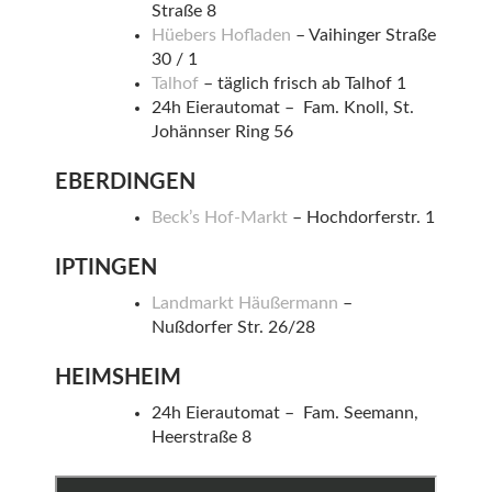
Straße 8
Hüebers Hofladen
– Vaihinger Straße
30 / 1
Talhof
– täglich frisch ab Talhof 1
24h Eierautomat – Fam. Knoll, St.
Johännser Ring 56
EBERDINGEN
Beck’s Hof-Markt
– Hochdorferstr. 1
IPTINGEN
Landmarkt Häußermann
–
Nußdorfer Str. 26/28
HEIMSHEIM
24h Eierautomat – Fam. Seemann,
Heerstraße 8